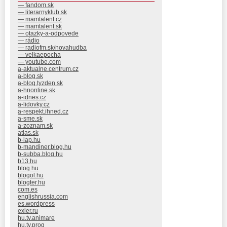
— fandom.sk
— literarnyklub.sk
— mamtalent.cz
— mamtalent.sk
— otazky-a-odpovede
— rádio
— radiofm.sk/novahudba
— velkaepocha
— youtube.com
a-aktualne.centrum.cz
a-blog.sk
a-blog.tyzden.sk
a-hnonline.sk
a-idnes.cz
a-lidovky.cz
a-respekt.ihned.cz
a-sme.sk
a-zoznam.sk
atlas.sk
b-lap.hu
b-mandiner.blog.hu
b-subba.blog.hu
b13.hu
blog.hu
blogol.hu
blogter.hu
com.es
englishrussia.com
es.wordpress
exler.ru
hu.tv.animare
hu.tv.prog