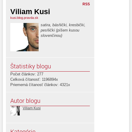
RSS
Viliam Kusi
kusi.blog.pravda.sk
satira, básňički, kresbički,
pesňički (píšem kusou
slovenčinou)
Štatistiky blogu
Počet článkov: 277
Celková čítanosť: 1196894x
Priemerná čítanosť článkov: 4321x
Autor blogu
Viliam Kusi
Kategórie