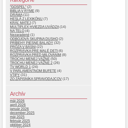
"GOSPEL"
(2)
BIBLIA V RÝME
(9)
DRÁMA
(11)
HESLÁ Z LEXIKÓNU
(7)
KRÁĽ MATEJ
(7)
MULTIPLEX HVIEZDA UVÁDZA
(14)
NA TELO
(4)
Nezaradené
(1)
ODBOJOVÁ SKUPINA DUSHO
(2)
PRÍBEHY PIESNE BALADY
(32)
PRÓZA V BÁSNI
(22)
ROZPRÁVKA PRE MALÉ DETI
(6)
ROZPRÁVKA PRED MILOVANÍM
(8)
TROCHU MENEJ VÁŽNE
(50)
TROCHU MENEJ VÁŽNE 2
(26)
TV WORLD 1
(24)
V PARLAMENTNOM BUFETE
(4)
VTIPY
(31)
ZO ZÁPISNÍKA SPRAVODAJCOV
(17)
Archív
máj 2026
apríl 2026
január 2026
december 2025
máj 2025
február 2025
október 2024