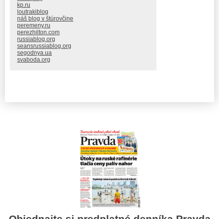
kp.ru
loutrakiblog
náš blog v štúrovčine
peremeny.ru
perezhilton.com
russiablog.org
seansrussiablog.org
segodnya.ua
svaboda.org
Objednajte si predplatné denníka Pravda