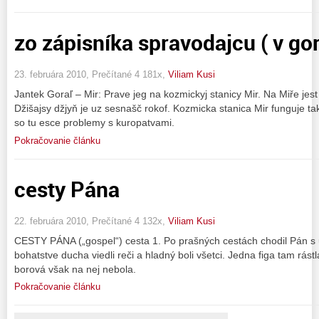
zo zápisníka spravodajcu ( v gor
23. februára 2010, Prečítané 4 181x,
Viliam Kusi
Jantek Goraľ – Mir: Prave jeg na kozmickyj stanicy Mir. Na Miře jes
Džišajsy džjyň je uz sesnašč rokof. Kozmicka stanica Mir funguje ta
so tu esce problemy s kuropatvami.
Pokračovanie článku
cesty Pána
22. februára 2010, Prečítané 4 132x,
Viliam Kusi
CESTY PÁNA („gospel“) cesta 1. Po prašných cestách chodil Pán s 
bohatstve ducha viedli reči a hladný boli všetci. Jedna figa tam rást
borová však na nej nebola.
Pokračovanie článku