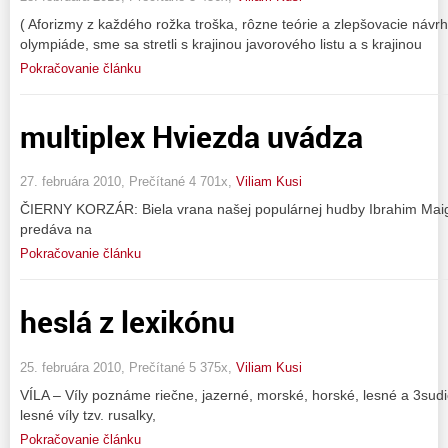
( Aforizmy z každého rožka troška, rôzne teórie a zlepšovacie návrh
olympiáde, sme sa stretli s krajinou javorového listu a s krajinou
Pokračovanie článku
multiplex Hviezda uvádza
27. februára 2010, Prečítané 4 701x,
Viliam Kusi
ČIERNY KORZÁR: Biela vrana našej populárnej hudby Ibrahim Maig
predáva na
Pokračovanie článku
heslá z lexikónu
25. februára 2010, Prečítané 5 375x,
Viliam Kusi
VÍLA – Víly poznáme riečne, jazerné, morské, horské, lesné a 3sudič
lesné víly tzv. rusalky,
Pokračovanie článku