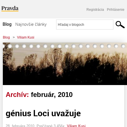
Registrácia
Prihlásenie
Blog
Najnovšie články
Najčítanejšie články
Blog
>
Viliam Kusi
Najkomentovanejšie články
Zoznam blogov
Komerčné blogy
Archív:
február, 2010
génius Loci uvažuje
28. februára 2010, Prečítané 3 456x,
Viliam Kusi