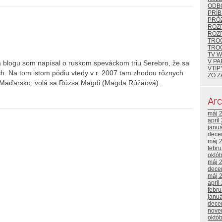
ODB
PRÍB
PRÓZ
ROZ
ROZ
TRO
TRO
TV 
V P
 blogu som napísal o ruskom speváckom triu Serebro, že sa
VTIP
ch. Na tom istom pódiu vtedy v r. 2007 tam zhodou rôznych
ZO Z
ca Maďarsko, volá sa Rúzsa Magdi (Magda Rúžaová).
Arc
máj 
apríl
janu
dece
máj 
febr
októ
máj 
dece
máj 
apríl
febr
janu
dece
nove
októ