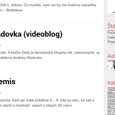
 otázka: Čo myslíte, kam asi by ma koalícia najradšej
o – Bratislava
Šta
adovka (videoblog)
Poče
Celk
Prie
i
čutie. A keďže Daily je dievčenská skupina tak, samozrejme, aj
Aut
alebnej dedinky Hladovka.
emis
Kat
"GOS
i
BIBL
DRÁ
taršia. Keď ale máte približne 8 – 9, zdá sa vám, že váš o
HESL
KRÁ
s starší a múdrejší, aspoň o takých 30 rokov.
MULT
NA T
Neza