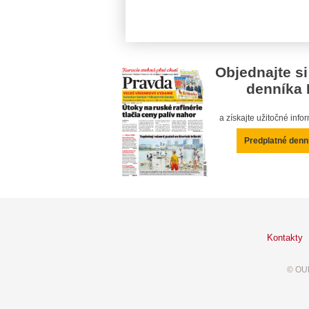
Objednajte si
denníka 
a získajte užitočné inf
Predplatné denn
Kontakty
© OUR