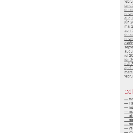
febr
janu
dece
nove
augu
jún 
máj 
apríl
dece
nove
októ
sept
augu
júl 2
jún 
máj 
apríl
mare
febr
Od
— fa
— lit
— ma
— ma
— ot
— rá
— ra
— ve
— yo