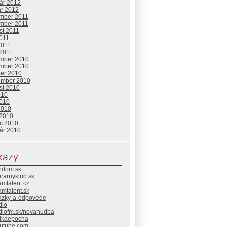
uár 2012
ár 2012
mber 2011
mber 2011
st 2011
2011
2011
 2011
mber 2010
mber 2010
ber 2010
ember 2010
st 2010
010
2010
2010
 2010
c 2010
uár 2010
kazy
ndom.sk
erarnyklub.sk
mtalent.cz
mtalent.sk
azky-a-odpovede
dio
diofm.sk/novahudba
lkaepocha
utube.com