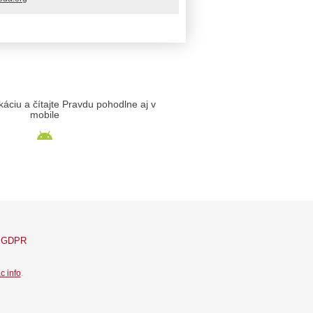
likáciu a čítajte Pravdu pohodlne aj v
mobile
GDPR
c info
.