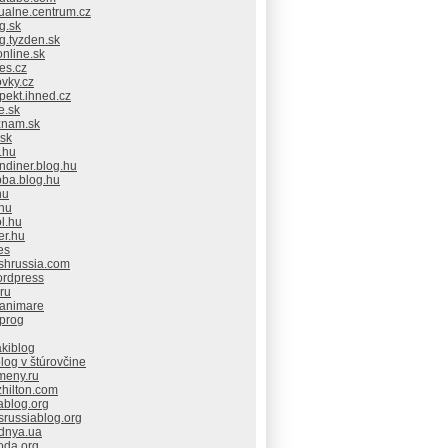
ualne.centrum.cz
g.sk
g.tyzden.sk
nline.sk
es.cz
ovky.cz
pekt.ihned.cz
e.sk
znam.sk
.sk
.hu
ndiner.blog.hu
bba.blog.hu
hu
.hu
l.hu
er.hu
es
ishrussia.com
ordpress
.ru
.animare
.prog
akiblog
log v štúrovčine
meny.ru
hilton.com
ablog.org
srussiablog.org
dnya.ua
oda.org