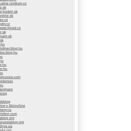
ualne.centrum.cz
g.sk
g.tyzden.sk
nline.sk
es.cz
ovky.cz
pekt.ihned.cz
e.sk
znam.sk
.sk
.hu
ndiner.blog.hu
bba.blog.hu
hu
.hu
l.hu
er.hu
es
ishrussia.com
ordpress
.ru
.animare
.prog
akiblog
log v štúrovčine
meny.ru
hilton.com
ablog.org
srussiablog.org
dnya.ua
oda.org