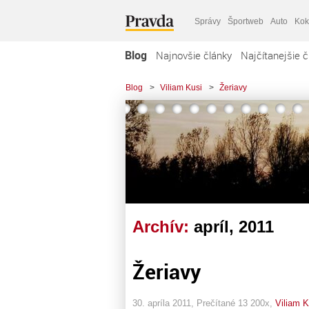
Správy
Športweb
Auto
Kok
Blog
Najnovšie články
Najčítanejšie č
Blog
>
Viliam Kusi
>
Žeriavy
Archív:
apríl, 2011
Žeriavy
30. apríla 2011, Prečítané 13 200x,
Viliam K