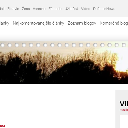
tail
Zdravie
Žena
Varecha
Záhrada
Užitočná
Video
DefenceNews
lánky
Najkomentovanejšie články
Zoznam blogov
Komerčné blog
Vi
kusi.
usi