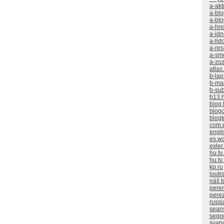
a-akt
a-blo
a-blo
a-hno
a-idn
a-lid
a-res
a-sm
a-zo
atlas
b-lap
b-ma
b-su
b13.
blog
blogo
blogt
com.
engl
es.w
exler
hu.tv
hu.tv
kp.ru
loutr
náš b
pere
perez
russi
sean
sego
svab