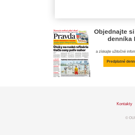
Objednajte si
denníka 
a získajte užitočné inf
Predplatné denn
Kontakty
© OUR