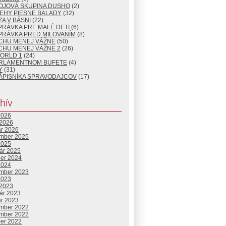
OJOVÁ SKUPINA DUSHO
(2)
EHY PIESNE BALADY
(32)
A V BÁSNI
(22)
PRÁVKA PRE MALÉ DETI
(6)
PRÁVKA PRED MILOVANÍM
(8)
CHU MENEJ VÁŽNE
(50)
CHU MENEJ VÁŽNE 2
(26)
WORLD 1
(24)
ARLAMENTNOM BUFETE
(4)
Y
(31)
ÁPISNÍKA SPRAVODAJCOV
(17)
hív
2026
 2026
ár 2026
mber 2025
2025
uár 2025
ber 2024
2024
mber 2023
2023
 2023
uár 2023
ár 2023
mber 2022
mber 2022
ber 2022