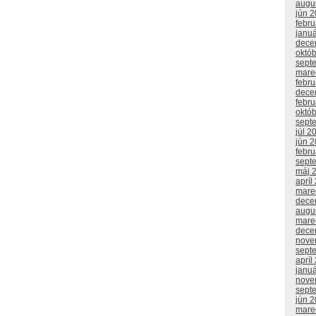
augu
jún 
febr
janu
dece
októ
sept
mare
febr
dece
febr
októ
sept
júl 2
jún 
febr
sept
máj 
apríl
mare
dece
augu
mare
dece
nove
sept
apríl
janu
nove
sept
jún 
mare