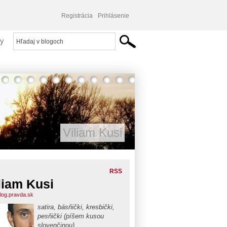
Registrácia
Prihlásenie
y
Viliam Kusi
RSS
liam Kusi
blog.pravda.sk
satira, básňički, kresbički,
pesňički (píšem kusou
slovenčinou)