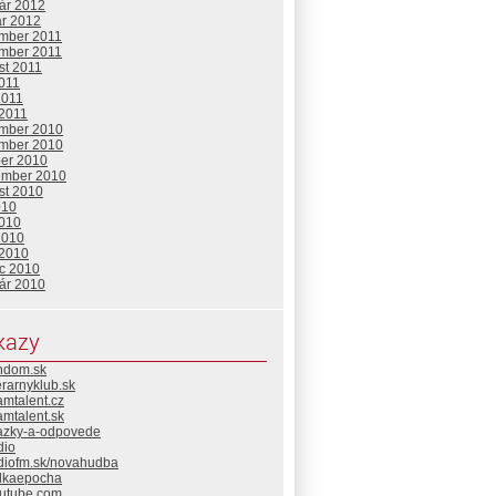
uár 2012
ár 2012
mber 2011
mber 2011
st 2011
2011
2011
 2011
mber 2010
mber 2010
ber 2010
ember 2010
st 2010
010
2010
2010
 2010
c 2010
uár 2010
kazy
ndom.sk
erarnyklub.sk
mtalent.cz
mtalent.sk
azky-a-odpovede
dio
diofm.sk/novahudba
lkaepocha
utube.com