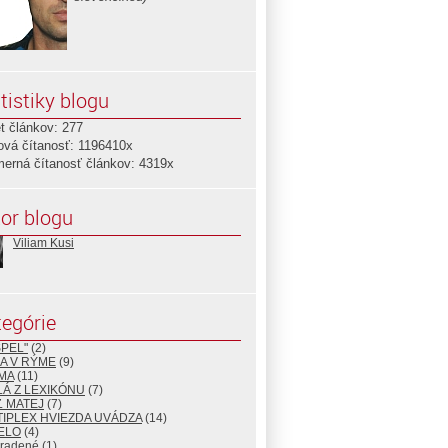
tistiky blogu
t článkov: 277
ová čítanosť: 1196410x
merná čítanosť článkov: 4319x
or blogu
Viliam Kusi
egórie
PEL"
(2)
IA V RÝME
(9)
MA
(11)
Á Z LEXIKÓNU
(7)
Ľ MATEJ
(7)
IPLEX HVIEZDA UVÁDZA
(14)
ELO
(4)
radené
(1)