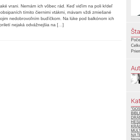
také vrani. Nemám ich vôbec rád. Keď viďím na poli kŕdeľ
obsipaních tímito čiernimi vtákmi, mávam vždi zmiešané
i mojim nedobrovoľním buďíčkom. Na lúke pod balkónom ich
priletí nejaká odvážnejšia na […]
Šta
Poče
Celk
Prie
Aut
Kat
"GOS
BIBL
DRÁ
HESL
KRÁ
MULT
NA T
Neza