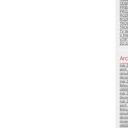
ODB
PRÍB
PRÓZ
ROZ
ROZ
TRO
TRO
TV 
V P
VTIP
ZO Z
Arc
máj 
apríl
janu
dece
máj 
febr
októ
máj 
dece
máj 
apríl
febr
janu
dece
nove
októ