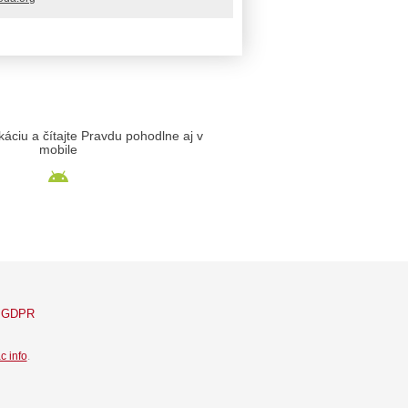
likáciu a čítajte Pravdu pohodlne aj v
mobile
GDPR
c info
.