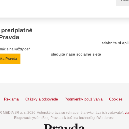
 predplatné
Pravda
stiahnite si ap
ormácie na každý deň
sledujte naše sociálne siete
íka Pravda
Reklama
Otázky a odpovede
Podmienky používania
Cookies
 MEDIA SR a. s. 2026. Autorské práva sú vyhradené a vykonáva ich vydavateľ,
via
Blogovací systém Blog.Pravda.sk beží na technológií Wordpress.