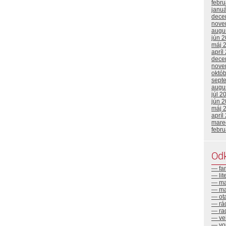
febr
janu
dece
nove
augu
jún 
máj 
apríl
dece
nove
októ
sept
augu
júl 2
jún 
máj 
apríl
mare
febr
Od
— fa
— lit
— ma
— ma
— ot
— rá
— ra
— ve
— yo