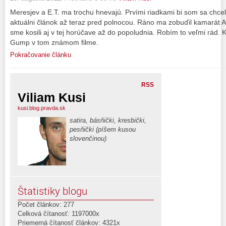
Meresjev a E.T. ma trochu hnevajú. Prvími riadkami bi som sa chcel
aktuálni článok až teraz pred polnocou. Ráno ma zobuďil kamarát Att
sme kosili aj v tej horúčave až do popoludnia. Robím to veľmi rád. 
Gump v tom známom filme.
Pokračovanie článku
RSS
Viliam Kusi
kusi.blog.pravda.sk
satira, básňički, kresbički,
pesňički (píšem kusou
slovenčinou)
Štatistiky blogu
Počet článkov: 277
Celková čítanosť: 1197000x
Priemerná čítanosť článkov: 4321x