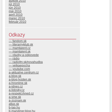
august 2010
júl 2010
jún 2010
máj 2010
apríl 2010
marec 2010
február 2010
Odkazy
— fandom.sk
— literarnyklub.sk
— mamtalent.cz
— mamtalent.sk
— otazky-a-odpovede
— rádio
— radiofm.sk/novahudba
— velkaepocha
— youtube.com
a-aktualne.centrum.cz
a-blog.sk
a-blog.tyzden.sk
a-hnonline.sk
a-idnes.cz
a-lidovky.cz
a-respekt.ihned.cz
a-sme.sk
a-zoznam.sk
atlas.sk
b-lap.hu
b-mandiner.blog.hu