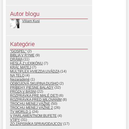
Autor blogu
Viliam Kusi
Kategórie
"GOSPEL"
(2)
BIBLIA V RÝME
(9)
DRÁMA
(11)
HESLÁ Z LEXIKÓNU
(7)
KRÁĽ MATEJ
(7)
MULTIPLEX HVIEZDA UVÁDZA
(14)
NA TELO
(4)
Nezaradené
(1)
ODBOJOVÁ SKUPINA DUSHO
(2)
PRÍBEHY PIESNE BALADY
(32)
PRÓZA V BÁSNI
(22)
ROZPRÁVKA PRE MALÉ DETI
(6)
ROZPRÁVKA PRED MILOVANÍM
(8)
TROCHU MENEJ VÁŽNE
(50)
TROCHU MENEJ VÁŽNE 2
(26)
TV WORLD 1
(24)
V PARLAMENTNOM BUFETE
(4)
VTIPY
(31)
ZO ZÁPISNÍKA SPRAVODAJCOV
(17)