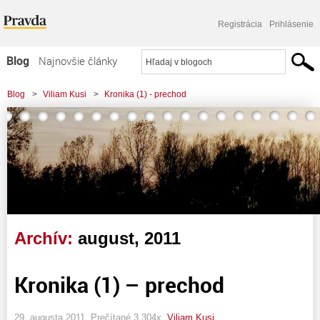
Registrácia
Prihlásenie
Blog
Najnovšie články
Najčítanejšie články
Blog
>
Viliam Kusi
>
Kronika (1) - prechod
Najkomentovanejšie články
Zoznam blogov
Komerčné blogy
Archív:
august, 2011
Kronika (1) – prechod
29. augusta 2011, Prečítané 3 304x,
Viliam Kusi