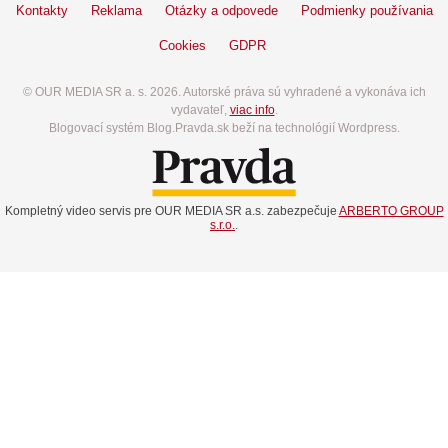
Kontakty
Reklama
Otázky a odpovede
Podmienky používania
Cookies
GDPR
© OUR MEDIA SR a. s. 2026. Autorské práva sú vyhradené a vykonáva ich
vydavateľ,
viac info
.
Blogovací systém Blog.Pravda.sk beží na technológií Wordpress.
Kompletný video servis pre OUR MEDIA SR a.s. zabezpečuje
ARBERTO GROUP
s.r.o.
.