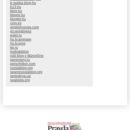
b-subba.blog.hu
b13.hu
blog.hu
blogol.hu
blogter.hu
com.es
englishrussia.com
es.wordpress
exler.ru
hu.tv.animare
hu.tv.prog
kp.ru
loutrakiblog
náš blog v štúrovčine
peremeny.ru
perezhilton.com
russiablog.org
seansrussiablog.org
segodnya.ua
svaboda.org